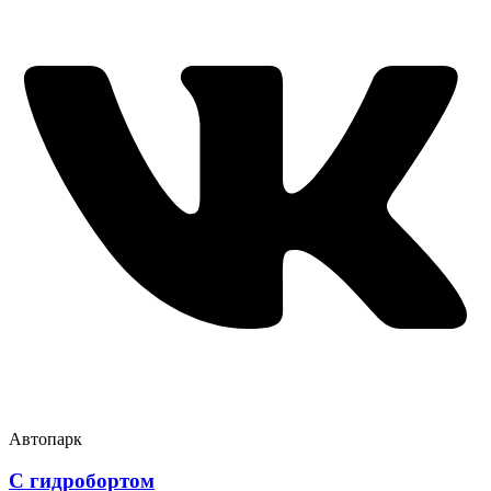
Автопарк
С гидробортом