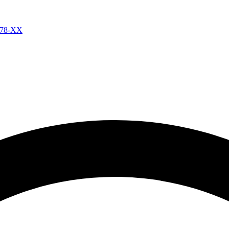
-78-ХХ